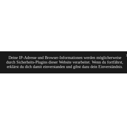
Deine IP-Adresse und Browser-Informationen werden möglicherweise
durch Sicherheits-Plugins dieser Website verarbeitet. Wenn du fortfährst,
erklärst du dich damit einverstanden und gibst dazu dein Einverständnis.